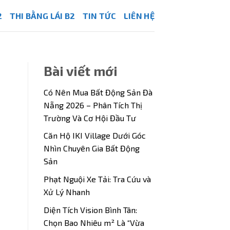
2
THI BẰNG LÁI B2
TIN TỨC
LIÊN HỆ
Bài viết mới
Có Nên Mua Bất Động Sản Đà
Nẵng 2026 – Phân Tích Thị
Trường Và Cơ Hội Đầu Tư
Căn Hộ IKI Village Dưới Góc
Nhìn Chuyên Gia Bất Động
Sản
Phạt Nguội Xe Tải: Tra Cứu và
Xử Lý Nhanh
Diện Tích Vision Bình Tân:
Chọn Bao Nhiêu m² Là “Vừa