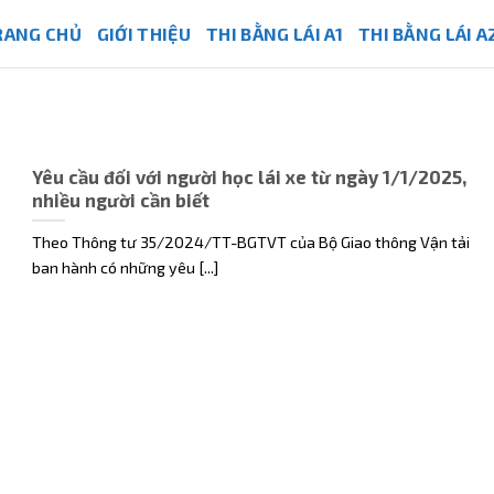
RANG CHỦ
GIỚI THIỆU
THI BẰNG LÁI A1
THI BẰNG LÁI A
Yêu cầu đối với người học lái xe từ ngày 1/1/2025,
nhiều người cần biết
Theo Thông tư 35/2024/TT-BGTVT của Bộ Giao thông Vận tải
ban hành có những yêu [...]