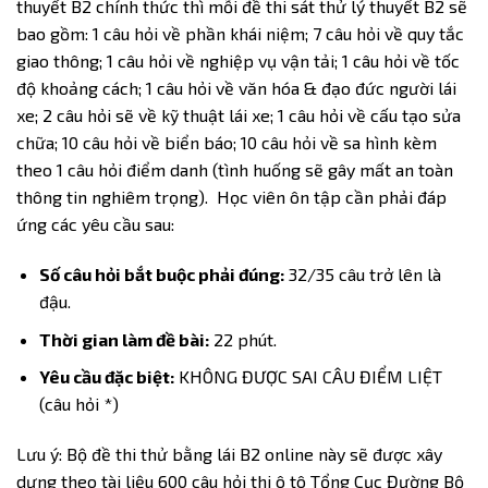
thuyết B2 chính thức thì mỗi đề thi sát thử lý thuyết B2 sẽ
bao gồm: 1 câu hỏi về phần khái niệm; 7 câu hỏi về quy tắc
giao thông; 1 câu hỏi về nghiệp vụ vận tải; 1 câu hỏi về tốc
độ khoảng cách; 1 câu hỏi về văn hóa & đạo đức người lái
xe; 2 câu hỏi sẽ về kỹ thuật lái xe; 1 câu hỏi về cấu tạo sửa
chữa; 10 câu hỏi về biển báo; 10 câu hỏi về sa hình kèm
theo 1 câu hỏi điểm danh (tình huống sẽ gây mất an toàn
thông tin nghiêm trọng). Học viên ôn tập cần phải đáp
ứng các yêu cầu sau:
Số câu hỏi bắt buộc phải đúng:
32/35 câu trở lên là
đậu.
Thời gian làm đề bài:
22 phút.
Yêu cầu đặc biệt:
KHÔNG ĐƯỢC SAI CÂU ĐIỂM LIỆT
(câu hỏi *)
Lưu ý: Bộ đề thi thử bằng lái B2 online này sẽ được xây
dựng theo tài liệu 600 câu hỏi thi ô tô Tổng Cục Đường Bộ