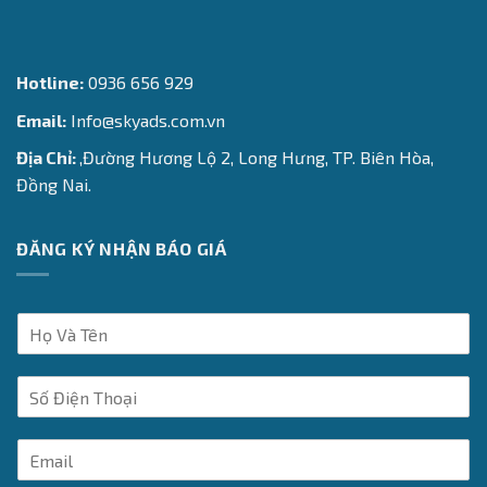
Hotline:
0936 656 929
Email:
Info@skyads.com.vn
Địa Chỉ:
,Đường Hương Lộ 2, Long Hưng, TP. Biên Hòa,
Đồng Nai.
ĐĂNG KÝ NHẬN BÁO GIÁ
H
ọ
V
S
à
ố
T
Đ
ê
E
i
n
m
ệ
*