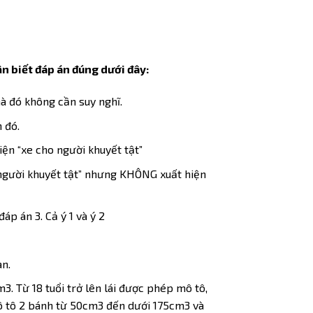
ận biết đáp án đúng dưới đây:
à đó không cần suy nghĩ.
 đó.
ện “xe cho người khuyết tật”
 người khuyết tật” nhưng KHÔNG xuất hiện
áp án 3. Cả ý 1 và ý 2
an.
m3. Từ 18 tuổi trở lên lái được phép mô tô,
 mô tô 2 bánh từ 50cm3 đến dưới 175cm3 và