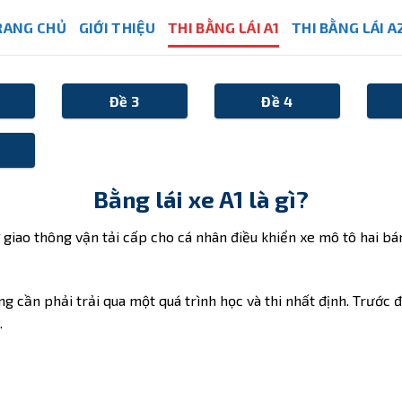
RANG CHỦ
GIỚI THIỆU
THI BẰNG LÁI A1
THI BẰNG LÁI A
Đề 3
Đề 4
Bằng lái xe A1 là gì?
giao thông vận tải cấp cho cá nhân điều khiển xe mô tô hai bá
ũng cần phải trải qua một quá trình học và thi nhất định. Trước
.