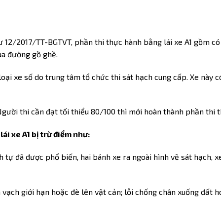
ư 12/2017/TT-BGTVT, phần thi thực hành bằng lái xe A1 gồm có 0
ua đường gồ ghề.
oại xe số do trung tâm tổ chức thi sát hạch cung cấp. Xe này 
gười thi cần đạt tối thiểu 80/100 thì mới hoàn thành phần thi 
lái xe A1 bị trừ điểm như:
nh tự đã được phổ biến, hai bánh xe ra ngoài hình vẽ sát hạch,
n vạch giới hạn hoặc đè lên vật cản; lỗi chống chân xuống đất ho