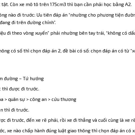
 tật. Còn xe mô tô trên 175cm3 thì bạn cần phải học bằng A2.
ng nào đi trước: Ưu tiên đáp án “nhường cho phương tiện đường
đang đi trên đường chính”.
ệu đi theo vòng xuyến” phải nhường bên tay trái, “không có dấ
ng có số thì chọn đáp án 2, đề bài có số: chọn đáp án có từ “
Tam đường – Tứ hướng
 thì được đi trước.
hỏa > quân sự > công an > cứu thương
 thì đi trước.
đi trước, đến xe rẽ phải, rồi xe đi thẳng và cuối cùng là xe rẽ 
ớc, xe nào chấp hành đúng luật giao thông thì chọn đáp án có x