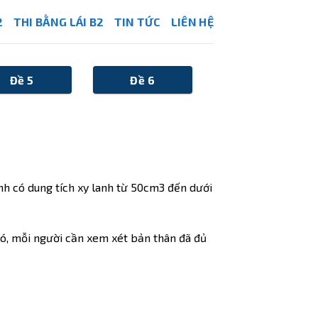
2
THI BẰNG LÁI B2
TIN TỨC
LIÊN HỆ
Đề 5
Đề 6
nh có dung tích xy lanh từ 50cm3 đến dưới
 đó, mỗi người cần xem xét bản thân đã đủ