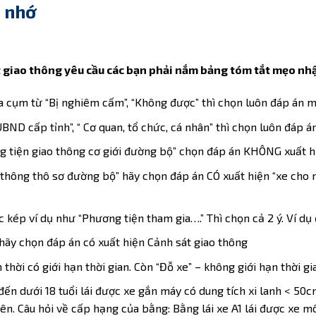
ễ nhớ
uật giao thông yêu cầu các bạn phải nắm bảng tóm tắt mẹo nh
 cụm từ “Bị nghiêm cấm”, “Không được” thì chọn luôn đáp án m
ND cấp tỉnh”, “ Cơ quan, tổ chức, cá nhân” thì chọn luôn đáp án
g tiện giao thông cơ giới đường bộ” chọn đáp án KHÔNG xuất hi
o thông thô sơ đường bộ” hãy chọn đáp án CÓ xuất hiện “xe cho
kép ví dụ như “Phương tiện tham gia….” Thì chọn cả 2 ý. Ví dụ đ
 hãy chọn đáp án có xuất hiện Cảnh sát giao thông
hời có giới hạn thời gian. Còn “Đỗ xe” – không giới hạn thời gi
o đến dưới 18 tuổi lái được xe gắn máy có dung tích xi lanh < 50c
lên. Câu hỏi về cấp hạng của bằng: Bằng lái xe A1 lái được xe