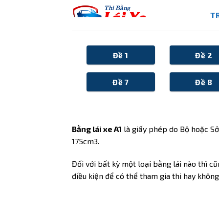
Skip
T
to
content
Đề 1
Đề 2
Đề 7
Đề 8
Bằng lái xe A1
là giấy phép do Bộ hoặc Sở 
175cm3.
Đối với bất kỳ một loại bằng lái nào thì c
điều kiện để có thể tham gia thi hay không