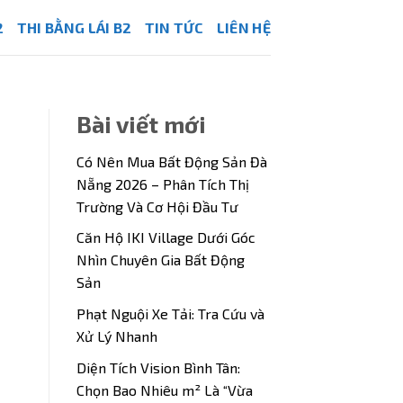
2
THI BẰNG LÁI B2
TIN TỨC
LIÊN HỆ
Bài viết mới
Có Nên Mua Bất Động Sản Đà
Nẵng 2026 – Phân Tích Thị
Trường Và Cơ Hội Đầu Tư
Căn Hộ IKI Village Dưới Góc
Nhìn Chuyên Gia Bất Động
Sản
Phạt Nguội Xe Tải: Tra Cứu và
Xử Lý Nhanh
Diện Tích Vision Bình Tân:
Chọn Bao Nhiêu m² Là “Vừa