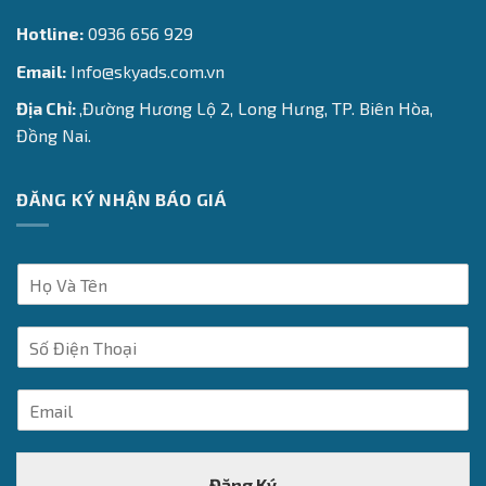
Hotline:
0936 656 929
Email:
Info@skyads.com.vn
Địa Chỉ:
,Đường Hương Lộ 2, Long Hưng, TP. Biên Hòa,
Đồng Nai.
ĐĂNG KÝ NHẬN BÁO GIÁ
H
ọ
V
S
à
ố
T
Đ
ê
E
i
n
m
ệ
*
a
n
i
T
Đăng Ký
l