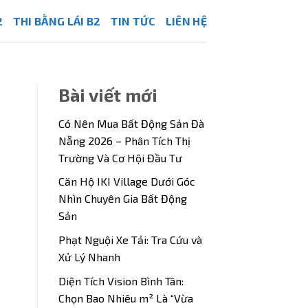
2
THI BẰNG LÁI B2
TIN TỨC
LIÊN HỆ
Bài viết mới
Có Nên Mua Bất Động Sản Đà
Nẵng 2026 – Phân Tích Thị
Trường Và Cơ Hội Đầu Tư
Căn Hộ IKI Village Dưới Góc
Nhìn Chuyên Gia Bất Động
Sản
Phạt Nguội Xe Tải: Tra Cứu và
Xử Lý Nhanh
Diện Tích Vision Bình Tân:
Chọn Bao Nhiêu m² Là “Vừa