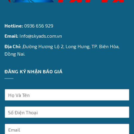
Hotline:
0936 656 929
Email:
Info@skyads.com.vn
Địa Chỉ:
,Đường Hương Lộ 2, Long Hưng, TP. Biên Hòa,
Đồng Nai.
ĐĂNG KÝ NHẬN BÁO GIÁ
H
ọ
V
S
à
ố
T
Đ
ê
E
i
n
m
ệ
*